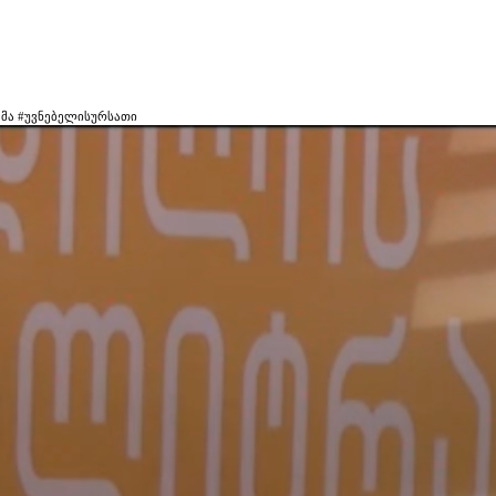
ემა #უვნებელისურსათი