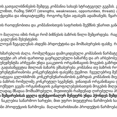
ს გათვალისწინების შემდეგ კომპანია სახავს სტრატეგიულ გეგმას. 
ზით, რაშიც SWOT (strengths, weaknesses, opportunities, threat
იებსა და ინიციატივებზე. როგორც წესი აფასებს ადამიანებს, წყარო
ის რაოდენობითა და კომპანიისთვის საფრთხის შექმნის უნარით გა
 მაღალია იმის რისკი რომ ბიზნესის ბაზრის წილი შემცირდება. რა
გავლენის შესუსტების.
ლოვან ზეგავლენას ახდენს პრდოქუტისა და მომსახურების ფასზე. 
ხმარებლის ძალა, რომელზეცაა დამოკიდებული კომპანიის წარმატებ
დუქტი არ არის ფართოდ გავრცელებული ბაზარზე და არ არსებობენ 
მენეჯმენტმა არჩევანი უნდა გააკეთოს ორგანიზაციის მოგების გაზ
ვე გადასაწყვეტია მთლიან ბაზარს ემსახურება კომპანია თუ ბაზრის
ენტუნარიანობა კონკურენტების ფასებზე ქვემოთ. ჩვეულებრივ მენე
ტეგია გულისხმობს კონკურენუნარიანობის გაზრდას კომპანიის მიერ
რება ბაზრის რომელიმე კონკრეტულ სეგმენტს, ვინაიდან ორგანიზაც
ქმედო გეგმა ორგანიზაციის განყოფილებებისათვის მოგების მიღებ
ლადაც მზადაა მომხამრებელი, მიუთითებს რამდენად ღირებულია პ
შემცირებისას ყველა ფუნქციონალურ მენეჯერს უნდა ჰქონდეს შემდე
ო ნაკლებია საწარმოო ხარჯები, მით უფრო ბიუჯეტურია წარმოების 
ხიანი პროდუქციის წარმოება. მაღალხარისხიანი პროდუქტის წარმოება