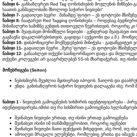
ნაბიჯი 6-
განსაზღვრეთ Red Tag ღონისძიების მოვლენის მიზნები-გ
საათის განმავლობაში მხოლოდ საჭირო ნივთები".
ნაბიჯი 7-
გადაიღეთ ბევრი ..მანამდე’’ფოტო – ეს ფოტოები მნიშვნე
ნაბიჯი 8-
ჩაატარეთ Red Tagging ღონისძიება – როდესაც ბედნიერი
მინიმალური სამიზნე გუნდის თითოეული წევრისთვის. როგორც კი ნ
ნაბიჯი 9-
შეაფასეთ მონიშნული ნივთები - გუნდურად შეაფასეთ თი
გაგზავნა დაკალიბრებისთვის, გაყიდვა / აუქციონი და ა.შ.). მოიწ
ნაბიჯი 10-
დისპოზიციური მოქმედებების მინიჭება - გადაწყვიტეთ
ნაბიჯი 11-
გადაიღეთ ბევრი ,,მერე’’ფოტო – ეს ფოტოები მნიშვნელო
ნაბიჯი 12
- განაახლეთ თქვენი საინფორმაციო დაფა და მიულოცეთ გ
თქვენი კოლეგები არ გააგრძელებენ 5S-ის მხარდაჭერას, თუ ისინ
მოწესრიგება (Seiton)
ნებისმიერს შეუძლია მყისიერად იპოვოს, წაიღოს და დააბრ
უნდა განისაზღვროს საჭირო ნივთების დალაგება ისე, რომ მ
ნაბიჯი 1 -
ნივთების გამოყენების სიხშირის იდენტიფიცირება - პი
იდენტიფიცირება,იმისი თუ რა სიხშირით გამოიყენება ხელსაწყოე
შეინახეთ ნივთები ერთად, თუ ისინი ერთად გამოიყენება
შეინახეთ ისინი იმ თანმიმდევრობით, როგორც იყენებთ
შეინახეთ ნივთები მათი ფუნქციის მიხედვით, ასე რომ, თუ ის
ამოიღეთ მრავალი ელემენტი, რომლებიც ერთსა და იმავეს 