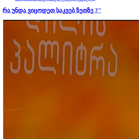
რა უნდა ვიცოდეთ საკვებ ზეთზე ?"